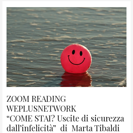
Journey
in
Cancer
Land
ZOOM READING
WEPLUSNETWORK
“COME STAI? Uscite di sicurezza
dall’infelicità” di Marta Tibaldi