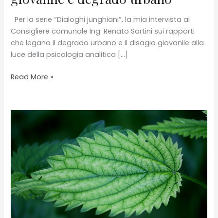
Per la serie “Dialoghi junghiani”, la mia intervista al
Consigliere comunale Ing. Renato Sartini sui rapporti
che legano il degrado urbano e il disagio giovanile alla
luce della psicologia analitica […]
“Dialoghi
Read More »
junghiani”:
Disagio
giovanile
e
degrado
urbano