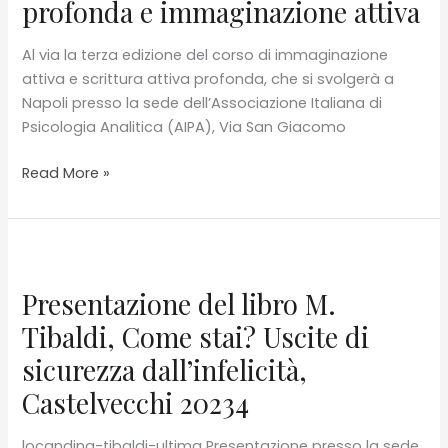
profonda e immaginazione attiva
Al via la terza edizione del corso di immaginazione
attiva e scrittura attiva profonda, che si svolgerà a
Napoli presso la sede dell’Associazione Italiana di
Psicologia Analitica (AIPA), Via San Giacomo
Laboratorio
Read More »
di
Scrittura
attiva
profonda
e
Presentazione del libro M.
immaginazione
Tibaldi, Come stai? Uscite di
attiva
sicurezza dall’infelicità,
Castelvecchi 20234
locandina-tibaldi-ultima Presentazione presso la sede