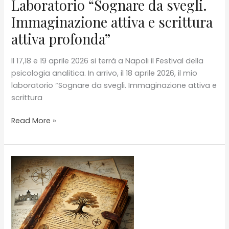
Laboratorio “Sognare da svegli.
di
sicurezza
Immaginazione attiva e scrittura
dall’infelicità”
attiva profonda”
di
Marta
Il 17,18 e 19 aprile 2026 si terrà a Napoli il Festival della
Tibaldi
psicologia analitica. In arrivo, il 18 aprile 2026, il mio
laboratorio “Sognare da svegli. Immaginazione attiva e
scrittura
Laboratorio
Read More »
“Sognare
da
svegli.
Immaginazione
attiva
e
scrittura
attiva