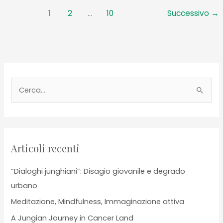
noi:
1
2
…
10
Successivo
→
una
mappa
per
orientarci”
C
e
r
c
a
Articoli recenti
:
“Dialoghi junghiani”: Disagio giovanile e degrado
urbano
Meditazione, Mindfulness, Immaginazione attiva
A Jungian Journey in Cancer Land