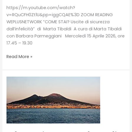
https://m.youtube.com/watch?
v=RQuCFH0Zt1U&pp=iggCQAE%3D ZOOM READING
WEPLUSNETWORK “COME STAI? Uscite di sicurezza
dall’infelicità” di Marta Tibaldi A cura di Marta Tibaldi
con Barbara Parmeggiani Mercoledì 15 Aprile 2026, ore
17.45 – 19.30
ZOOM
Read More »
READING
WEPLUSNETWORK
“COME
STAI?
Uscite