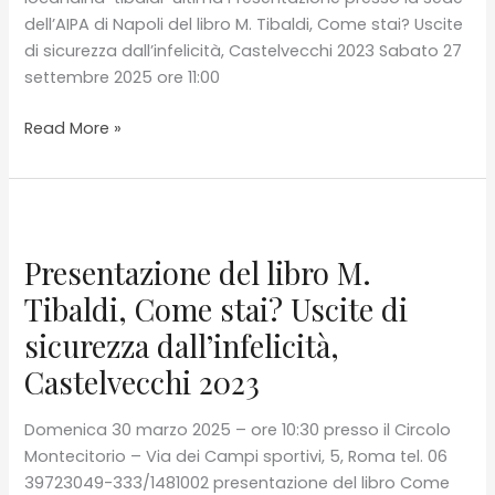
dell’AIPA di Napoli del libro M. Tibaldi, Come stai? Uscite
di sicurezza dall’infelicità, Castelvecchi 2023 Sabato 27
settembre 2025 ore 11:00
Presentazione
Read More »
del
libro
M.
Tibaldi,
Come
Presentazione del libro M.
stai?
Tibaldi, Come stai? Uscite di
Uscite
sicurezza dall’infelicità,
di
sicurezza
Castelvecchi 2023
dall’infelicità,
Castelvecchi
Domenica 30 marzo 2025 – ore 10:30 presso il Circolo
20234
Montecitorio – Via dei Campi sportivi, 5, Roma tel. 06
39723049-333/1481002 presentazione del libro Come