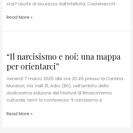
stai? Uscite di sicurezza dall’infelicità, Castelvecchi
Presentazione
Read More »
del
libro
M.
Tibaldi,
Come
“Il narcisismo e noi: una mappa
stai?
per orientarci”
Uscite
di
Venerdì 7 marzo 2025 alle ore 20:45 presso la Cantina
sicurezza
Muratori, Via Valli 31, Adro (BS), nell’ambito della
dall’infelicità,
dodicesima edizione del Festival di Rinascimento
Castelvecchi
culturale, terrò la conferenza “Il narcisismo e
2023
“Il
Read More »
narcisismo
e