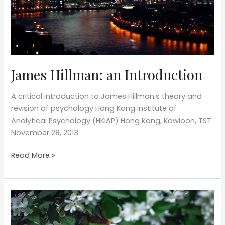
Fantasmi
all’opera,
Moretti
&
Vitali,
James Hillman: an Introduction
Bergamo
2013
A critical introduction to James Hillman’s theory and
revision of psychology Hong Kong Institute of
Analytical Psychology (HKIAP) Hong Kong, Kowloon, TST
November 28, 2013
James
Read More »
Hillman:
an
Introduction