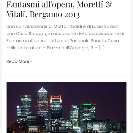
Fantasmi all’opera, Moretti &
Vitali, Bergamo 2013
Una conversazione di Marta Tibaldi e di Lucio Saviani
con Carla Stroppa, in occasione della pubblicazione di
Fantasmi all’opera. Letture di Pasquale Panella Casa
delle Letterature – Piazza dell’Orologio, 3 – […]
Marta
Read More »
Tibaldi
e
Lucio
Saviani
presentano
il
libro
di
C.
Stroppa,