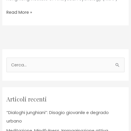
Fairy
Read More »
Tales
for
Life:
“The
Handless
Maiden”
–
C
Public
e
Workshop
r
c
a
Articoli recenti
:
“Dialoghi junghiani”: Disagio giovanile e degrado
urbano
Meditazione, Mindfulness, Immaginazione attiva