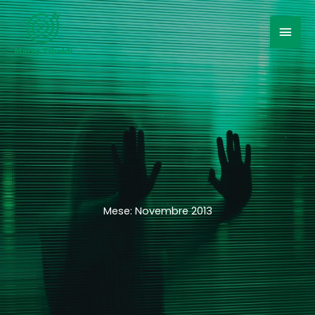
Vai
al
Men
contenuto
prin
Mese:
Novembre 2013